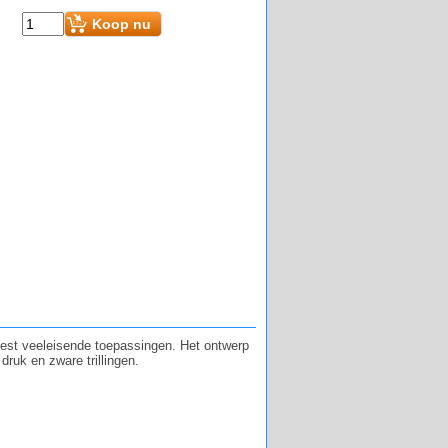
699.00
(incl BTW)
€
Koop nu
eest veeleisende toepassingen. Het ontwerp
ruk en zware trillingen.