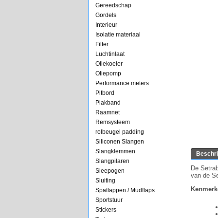
Gereedschap
Gordels
Interieur
Isolatie materiaal
Filter
Luchtinlaat
Oliekoeler
Oliepomp
Performance meters
Pitbord
Plakband
Raamnet
Remsysteem
rolbeugel padding
Siliconen Slangen
Slangklemmen
Beschri
Slangpilaren
De Setrab
Sleepogen
van de Se
Sluiting
Kenmerk
Spatlappen / Mudflaps
Sportstuur
Stickers