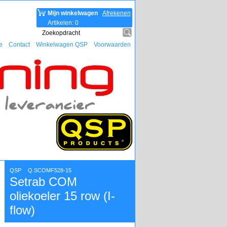
Mijn winkelwagen
Afrekenen
Artikelen
:
0
e
Contact
Winkelwagen QSP
Voorwaarden
QSP
Q.SCOMF528-15
Setrab COM
oliekoeler 15 row (I-
flow)