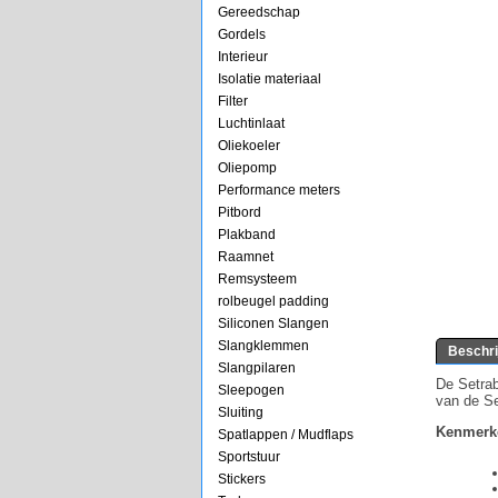
Gereedschap
Gordels
Interieur
Isolatie materiaal
Filter
Luchtinlaat
Oliekoeler
Oliepomp
Performance meters
Pitbord
Plakband
Raamnet
Remsysteem
rolbeugel padding
Siliconen Slangen
Slangklemmen
Beschri
Slangpilaren
De Setrab
Sleepogen
van de Se
Sluiting
Kenmerk
Spatlappen / Mudflaps
Sportstuur
Stickers