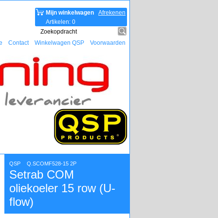
Mijn winkelwagen
Afrekenen
Artikelen
:
0
e
Contact
Winkelwagen QSP
Voorwaarden
QSP
Q.SCOMF528-15 2P
Setrab COM
oliekoeler 15 row (U-
flow)