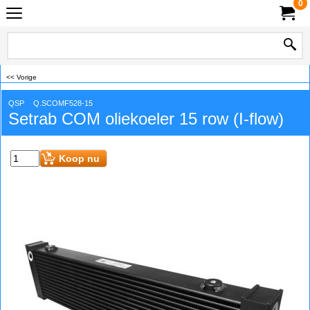
0
<< Vorige
QSP
Q.SCOMF528-15
Setrab COM oliekoeler 15 row (I-flow)
Koop nu